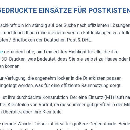
-GEDRUCKTE EINSÄTZE FÜR POSTKISTE
fachkraft bin ich ständig auf der Suche nach effizienten Lösunge
te möchte ich Ihnen eine meiner neuesten Entdeckungen vorstelle
sten / Briefboxen der Deutschen Post & DHL.
se
gefunden habe, sind ein echtes Highlight für alle, die ihre
h 3D-Drucken, was bedeutet, dass Sie sie selbst zu Hause oder 
en können.
 Verfügung, die angenehm locker in die Briefkisten passen.
eingelegt werden, was für eine effiziente Raumnutzung sorgt.
t ihre durchdachte Konstruktion. Der eine Einsatz (M1) läuft n
 Kleinteilen von Vorteil, da diese immer gut greifbar in der Mi
 Überblick über Ihre Kleinteile.
e gerade Wände. Dieser ist ideal für größere Gegenstände. Beid