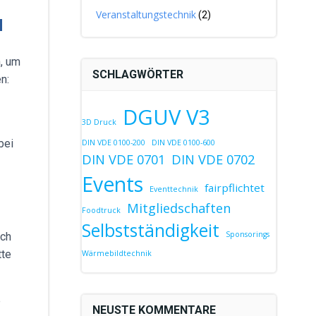
Veranstaltungstechnik
(2)
N
n, um
SCHLAGWÖRTER
n:
DGUV V3
3D Druck
bei
DIN VDE 0100-200
DIN VDE 0100-600
DIN VDE 0701
DIN VDE 0702
Events
fairpflichtet
Eventtechnik
Mitgliedschaften
Foodtruck
Selbstständigkeit
Sponsorings
ach
tte
Wärmebildtechnik
e
NEUSTE KOMMENTARE