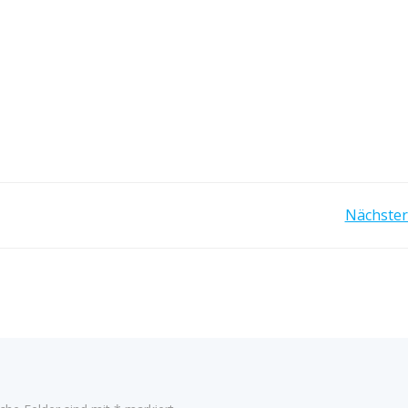
ON
BEITRAGSNAVIGATI
Nächster