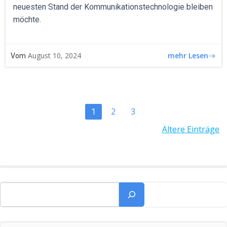
neuesten Stand der Kommunikationstechnologie bleiben
möchte.
mehr Lesen
August 10, 2024
Vom
POSTS
Page
Page
2
3
Page
1
POSTS
Ältere Einträge
NAVIGATION
NAVIGATION
Suchen