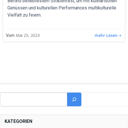
Berlins beliebtestem Straßenfest, um mit kulinarischen
Genüssen und kulturellen Performances multikulturelle
Vielfalt zu feiern.
mehr Lesen
Mai 25, 2023
Vom
Suchen
KATEGORIEN